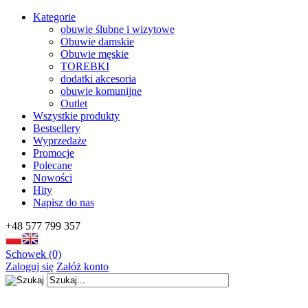
Kategorie
obuwie ślubne i wizytowe
Obuwie damskie
Obuwie męskie
TOREBKI
dodatki akcesoria
obuwie komunijne
Outlet
Wszystkie produkty
Bestsellery
Wyprzedaże
Promocje
Polecane
Nowości
Hity
Napisz do nas
+48 577 799 357
Schowek (0)
Zaloguj się
Załóż konto