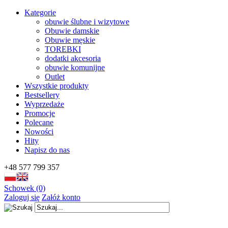
Kategorie
obuwie ślubne i wizytowe
Obuwie damskie
Obuwie męskie
TOREBKI
dodatki akcesoria
obuwie komunijne
Outlet
Wszystkie produkty
Bestsellery
Wyprzedaże
Promocje
Polecane
Nowości
Hity
Napisz do nas
+48 577 799 357
Schowek (0)
Zaloguj się
Załóż konto